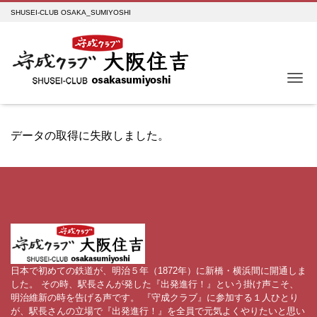
SHUSEI-CLUB OSAKA_SUMIYOSHI
Me
データの取得に失敗しました。
日本で初めての鉄道が、明治５年（1872年）に新橋・横浜間に開通しま
した。 その時、駅長さんが発した『出発進行！』という掛け声こそ、
明治維新の時を告げる声です。 『守成クラブ』に参加する１人ひとり
が、駅長さんの立場で『出発進行！』を全員で元気よくやりたいと思い